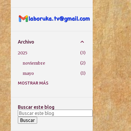
Archivo
3
2025
2
noviembre
1
mayo
MOSTRAR MÁS
3
2024
1
agosto
1
julio
Buscar este blog
1
marzo
11
2023