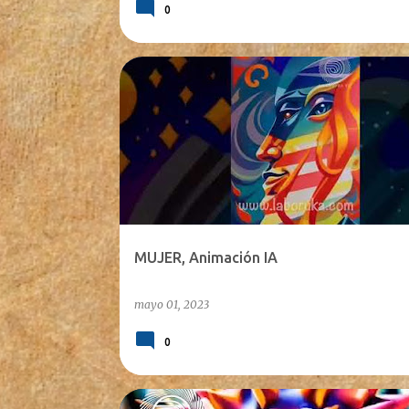
0
MUJER, Animación IA
mayo 01, 2023
0