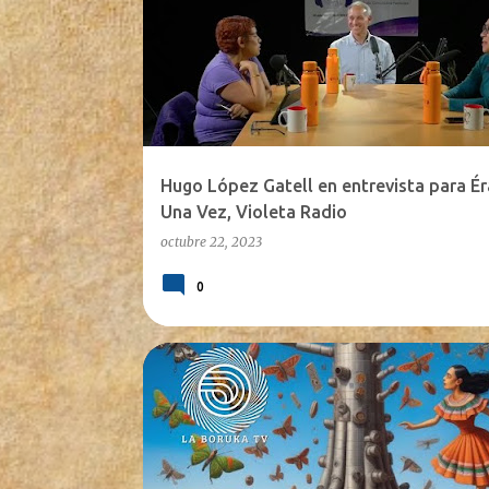
n
t
r
a
d
a
Hugo López Gatell en entrevista para É
s
Una Vez, Violeta Radio
octubre 22, 2023
0