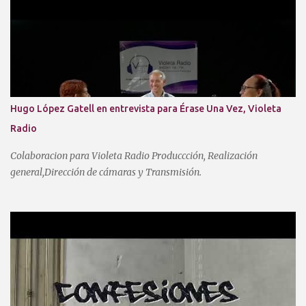
Hugo López Gatell en entrevista para Érase Una Vez, Violeta
Radio
Colaboracion para Violeta Radio Produccción, Realización
general,Dirección de cámaras y Transmisión.